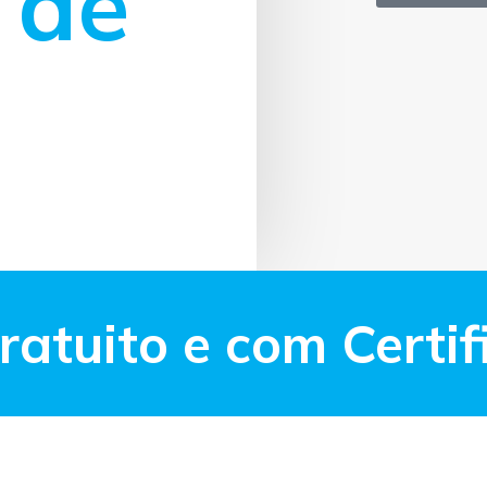
 de
atuito e com Certif