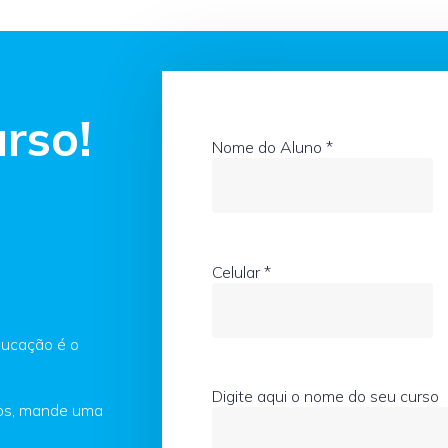
rso!
Nome do Aluno
*
Celular
*
ducação é o
Digite aqui o nome do seu curso
sos, mande uma