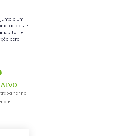
 junto a um
compradores e
 importante
ação para
 ALVO
trabalhar na
endas